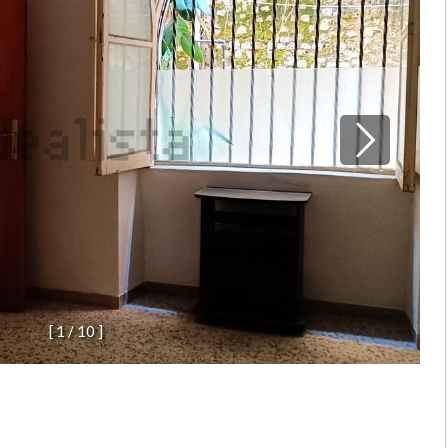
[
1
/
1
0
]