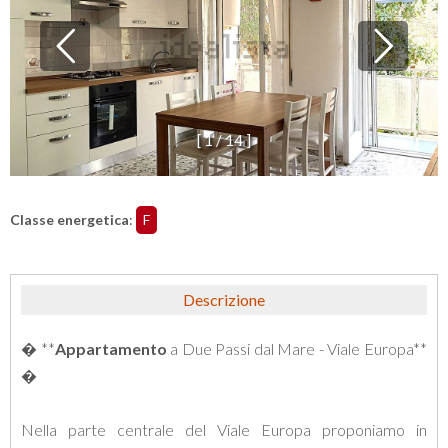
[
1
/
1
4
]
Classe energetica
:
F
Descrizione
� **
Appartamento
a Due Passi dal Mare - Viale Europa**
�
Nella parte centrale del Viale Europa proponiamo in