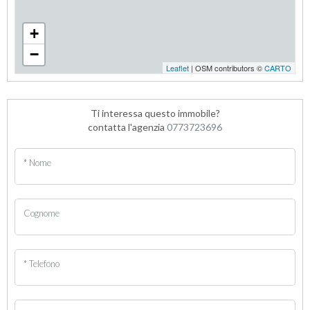
+
−
Leaflet
| OSM contributors ©
CARTO
Ti interessa questo immobile?
contatta l'agenzia
0773723696
* Nome
Cognome
* Telefono