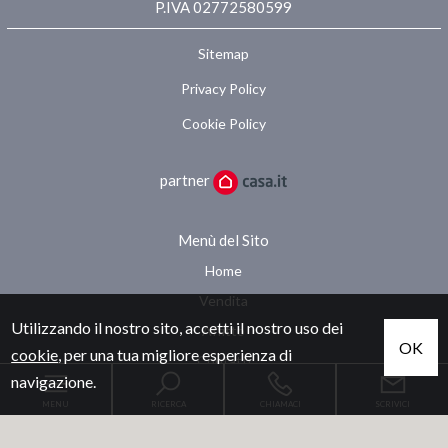
P.IVA 02772580599
Sitemap
Privacy Policy
Cookie Policy
partner
Menù del Sito
Home
Vendita
Utilizzando il nostro sito, accetti il nostro uso dei
Affitto
OK
cookie
, per una tua migliore esperienza di
Contatti
navigazione.
MENU
RICERCA
CHIAMACI
SCRIVICI