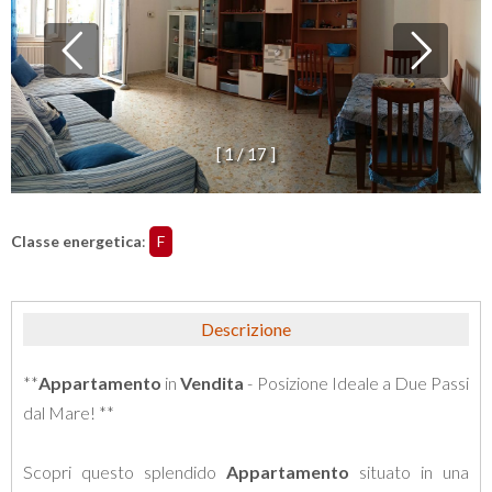
[
1
/
1
7
]
Classe energetica
:
F
Descrizione
**
Appartamento
in
Vendita
- Posizione Ideale a Due Passi
dal Mare! **
Scopri questo splendido
Appartamento
situato in una