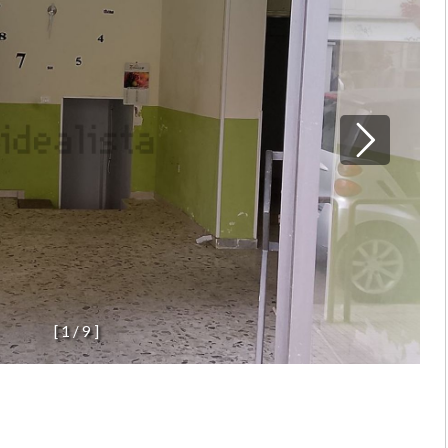
[
1
/
9
]